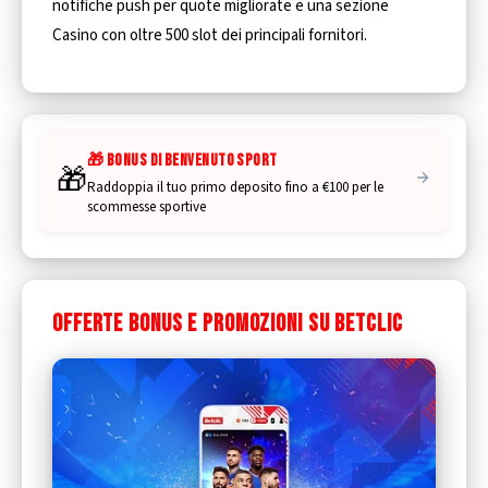
notifiche push per quote migliorate e una sezione
France
2.75
Casino con oltre 500 slot dei principali fornitori.
England
3.00
Brazil
3.25
🎁 Bonus di Benvenuto Sport
🎁
Raddoppia il tuo primo deposito fino a €100 per le
scommesse sportive
OFFERTE BONUS E PROMOZIONI SU BETCLIC