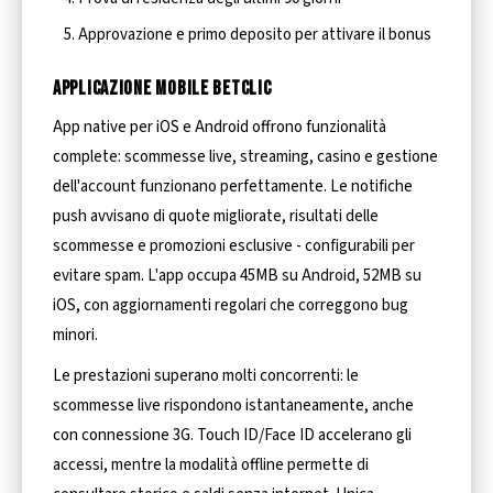
Approvazione e primo deposito per attivare il bonus
APPLICAZIONE MOBILE BETCLIC
App native per iOS e Android offrono funzionalità
complete: scommesse live, streaming, casino e gestione
dell'account funzionano perfettamente. Le notifiche
push avvisano di quote migliorate, risultati delle
scommesse e promozioni esclusive - configurabili per
evitare spam. L'app occupa 45MB su Android, 52MB su
iOS, con aggiornamenti regolari che correggono bug
minori.
Le prestazioni superano molti concorrenti: le
scommesse live rispondono istantaneamente, anche
con connessione 3G. Touch ID/Face ID accelerano gli
accessi, mentre la modalità offline permette di