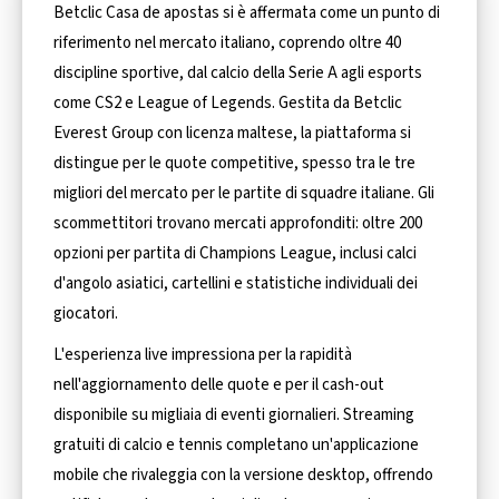
Betclic Casa de apostas si è affermata come un punto di
Vinícius
12.0
riferimento nel mercato italiano, coprendo oltre 40
⭐
MIGLIOR GIOCATORE
discipline sportive, dal calcio della Serie A agli esports
MONDIALI 2026
come CS2 e League of Legends. Gestita da Betclic
Bellingham
7.00
Everest Group con licenza maltese, la piattaforma si
distingue per le quote competitive, spesso tra le tre
migliori del mercato per le partite di squadre italiane. Gli
Mbappé
7.50
scommettitori trovano mercati approfonditi: oltre 200
opzioni per partita di Champions League, inclusi calci
Yamal
8.00
d'angolo asiatici, cartellini e statistiche individuali dei
giocatori.
Vinícius
10.0
L'esperienza live impressiona per la rapidità
🥅
nell'aggiornamento delle quote e per il cash-out
RAGGIUNGERE LA FINALE
MONDIALI 2026
disponibile su migliaia di eventi giornalieri. Streaming
Spain
2.50
gratuiti di calcio e tennis completano un'applicazione
mobile che rivaleggia con la versione desktop, offrendo