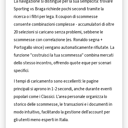
La navigazione si distingue per la sua semplicità: trovare
Sporting vs Braga richiede pochi secondi tramite la
ricerca o i filtri per lega. Il coupon di scommesse
consente combinazioni complesse - accumulatori di oltre
20 selezioni si caricano senza problemi, sebbene le
scommesse con correlazione (es. Ronaldo segna +
Portogallo vince) vengano automaticamente rifiutate. La
funzione "costruisci la tua scommessa" combina mercati
dello stesso incontro, offrendo quote eque per scenari
specifici.
I tempi di caricamento sono eccellenti: le pagine
principali si aprono in 1-2 secondi, anche durante eventi
popolari come i Classici. L'area personale organizza lo
storico delle scommesse, le transazioni e i documenti in
modo intuitivo, facilitando la gestione dell'account per
gli utenti meno esperti in Italia.