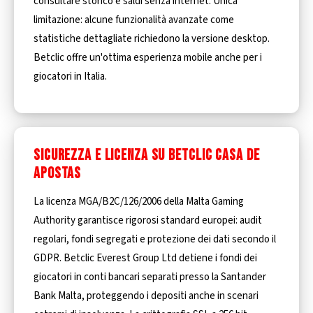
consultare storico e saldi senza internet. Unica
limitazione: alcune funzionalità avanzate come
statistiche dettagliate richiedono la versione desktop.
Betclic offre un'ottima esperienza mobile anche per i
giocatori in Italia.
SICUREZZA E LICENZA SU BETCLIC CASA DE
APOSTAS
La licenza MGA/B2C/126/2006 della Malta Gaming
Authority garantisce rigorosi standard europei: audit
regolari, fondi segregati e protezione dei dati secondo il
GDPR. Betclic Everest Group Ltd detiene i fondi dei
giocatori in conti bancari separati presso la Santander
Bank Malta, proteggendo i depositi anche in scenari