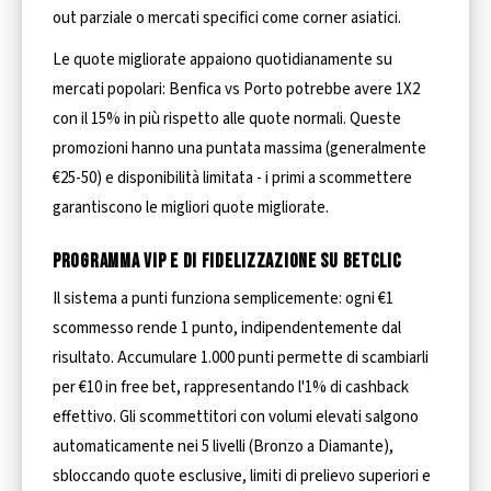
out parziale o mercati specifici come corner asiatici.
Le quote migliorate appaiono quotidianamente su
mercati popolari: Benfica vs Porto potrebbe avere 1X2
con il 15% in più rispetto alle quote normali. Queste
promozioni hanno una puntata massima (generalmente
€25-50) e disponibilità limitata - i primi a scommettere
garantiscono le migliori quote migliorate.
PROGRAMMA VIP E DI FIDELIZZAZIONE SU BETCLIC
Il sistema a punti funziona semplicemente: ogni €1
scommesso rende 1 punto, indipendentemente dal
risultato. Accumulare 1.000 punti permette di scambiarli
per €10 in free bet, rappresentando l'1% di cashback
effettivo. Gli scommettitori con volumi elevati salgono
automaticamente nei 5 livelli (Bronzo a Diamante),
sbloccando quote esclusive, limiti di prelievo superiori e