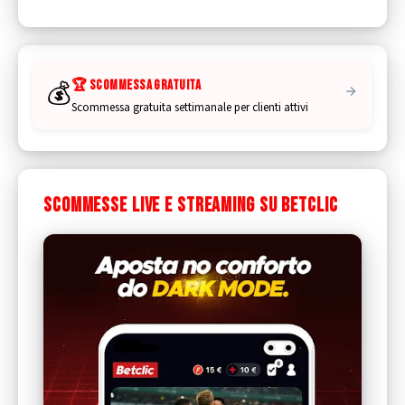
💰
🏆 Scommessa Gratuita
Scommessa gratuita settimanale per clienti attivi
SCOMMESSE LIVE E STREAMING SU BETCLIC