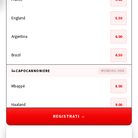
England
5.50
Argentina
6.00
Brazil
6.50
👟
CAPOCANNONIERE
MONDIALI 2026
Mbappé
8.00
Haaland
9.00
REGISTRATI →
Kane
10.0