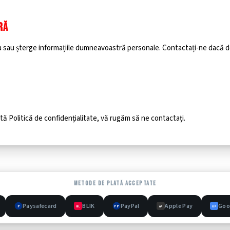
RĂ
a sau șterge informațiile dumneavoastră personale. Contactați-ne dacă dor
tă Politică de confidențialitate, vă rugăm să ne contactați.
METODE DE PLATĂ ACCEPTATE
Paysafecard
BLIK
PayPal
Apple Pay
Goo
P
PP
BL
AP
GP