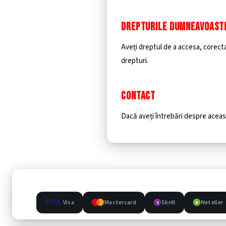
DREPTURILE DUMNEAVOAST
Aveți dreptul de a accesa, corect
drepturi.
CONTACT
Dacă aveți întrebări despre aceas
Visa
Mastercard
Skrill
Neteller
S
N