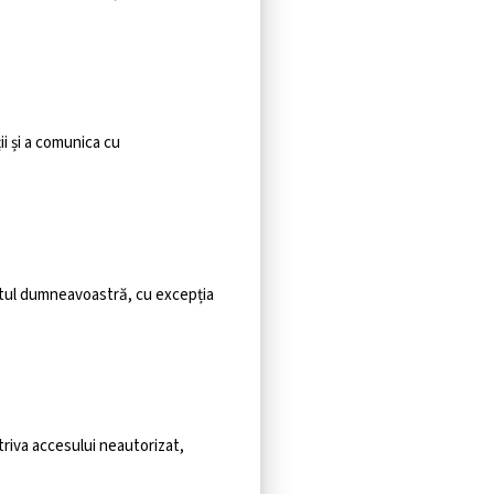
ii și a comunica cu
tul dumneavoastră, cu excepția
iva accesului neautorizat,