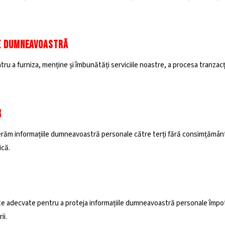
E DUMNEAVOASTRĂ
tru a furniza, menține și îmbunătăți serviciile noastre, a procesa tranzacț
R
răm informațiile dumneavoastră personale către terți fără consimțămân
ică.
 adecvate pentru a proteja informațiile dumneavoastră personale împotr
ii.