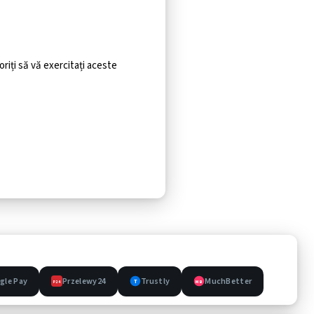
iți să vă exercitați aceste
gle Pay
Przelewy24
Trustly
MuchBetter
T
MB
P24