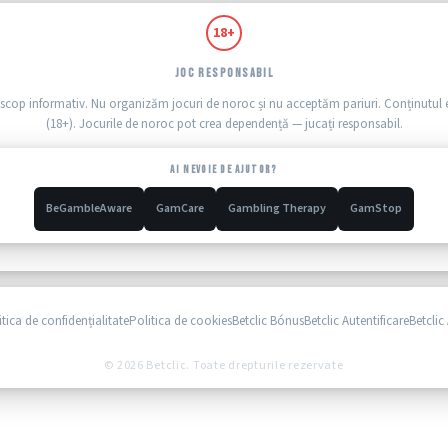
18+
JOC RESPONSABIL
n scop informativ. Nu organizăm jocuri de noroc și nu acceptăm pariuri. Conținutul 
(18+). Jocurile de noroc pot crea dependență — jucați responsabil.
AI NEVOIE DE AJUTOR?
BeGambleAware
GamCare
Gambling Therapy
GamStop
itica de confidențialitate
Politica de cookies
Betclic Bónus
Betclic Autentificare
Betclic
© 2026 Betclic. Toate drepturile rezervate