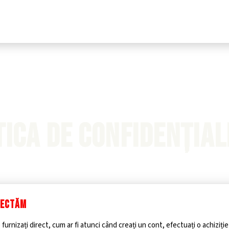
TICA DE CONFIDENȚIAL
LECTĂM
 furnizați direct, cum ar fi atunci când creați un cont, efectuați o achiziț