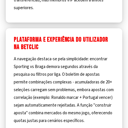
transferências, mas membros VIP acedem a limites
superiores.
PLATAFORMA E EXPERIÊNCIA DO UTILIZADOR
NA BETCLIC
A navegação destaca-se pela simplicidade: encontrar
Sporting vs Braga demora segundos através da
pesquisa ou filtros por liga. O boletim de apostas
permite combinações complexas - acumuladoras de 20+
seleções carregam sem problemas, embora apostas com
correlação (exemplo: Ronaldo marcar + Portugal vencer)
sejam automaticamente rejeitadas. A função "construir
aposta" combina mercados do mesmo jogo, oferecendo
quotas justas para cenários específicos.