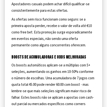
Apostadores casuais podem achar difícil qualificar-se
consistentemente para estas ofertas.
As ofertas sem risco funcionam como seguro: se a
primeira aposta perder, recebe o valor de volta até €10
como free bet. Esta promoção surge esporadicamente
em eventos especiais, não sendo uma oferta
permanente como alguns concorrentes oferecem.
BOOSTS DE ACUMULADORAS E ODDS MELHORADAS
Os boosts automáticos aplicam-se a múltiplas com 5+
seleções, aumentando os ganhos em 10-50% conforme
o número de escolhas. Uma acumuladora de 7 jogos com
quota total 45.00 pode render 60.00 com boost - mas
lembre-se que mais seleções significam maior risco de
falhar. Estes boosts não se aplicam a apostas com cash-
out parcial ou mercados específicos como corners