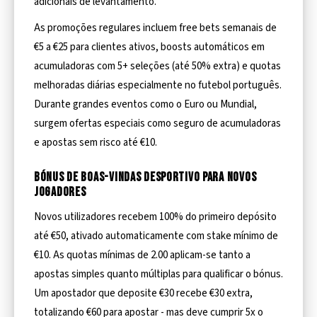
adicionais de levantamento.
As promoções regulares incluem free bets semanais de
€5 a €25 para clientes ativos, boosts automáticos em
acumuladoras com 5+ seleções (até 50% extra) e quotas
melhoradas diárias especialmente no futebol português.
Durante grandes eventos como o Euro ou Mundial,
surgem ofertas especiais como seguro de acumuladoras
e apostas sem risco até €10.
BÓNUS DE BOAS-VINDAS DESPORTIVO PARA NOVOS
JOGADORES
Novos utilizadores recebem 100% do primeiro depósito
até €50, ativado automaticamente com stake mínimo de
€10. As quotas mínimas de 2.00 aplicam-se tanto a
apostas simples quanto múltiplas para qualificar o bónus.
Um apostador que deposite €30 recebe €30 extra,
totalizando €60 para apostar - mas deve cumprir 5x o