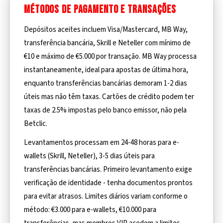
MÉTODOS DE PAGAMENTO E TRANSAÇÕES
Depósitos aceites incluem Visa/Mastercard, MB Way,
transferência bancária, Skrill e Neteller com mínimo de
€10 e máximo de €5.000 por transação. MB Way processa
instantaneamente, ideal para apostas de última hora,
enquanto transferências bancárias demoram 1-2 dias
úteis mas não têm taxas. Cartões de crédito podem ter
taxas de 2.5% impostas pelo banco emissor, não pela
Betclic.
Levantamentos processam em 24-48 horas para e-
wallets (Skrill, Neteller), 3-5 dias úteis para
transferências bancárias. Primeiro levantamento exige
verificação de identidade - tenha documentos prontos
para evitar atrasos. Limites diários variam conforme o
método: €3.000 para e-wallets, €10.000 para