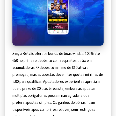
Sim, a Betclic oferece bónus de boas-vindas: 100% até
€50 no primeiro depósito com requisitos de 5x em
acumuladoras. O depósito mínimo de €10 ativa a
promoção, mas as apostas devem ter quotas mínimas de
2.00 para qualificar. Apostadores experientes apreciam
que o prazo de 30 dias é realista, embora as apostas
múltiplas obrigatórias possam não agradar a quem
prefere apostas simples. Os ganhos do bónus ficam
disponíveis após cumprir os rollover, sem restrições