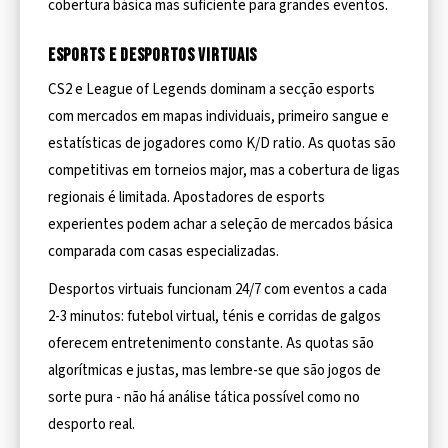
cobertura básica mas suficiente para grandes eventos.
ESPORTS E DESPORTOS VIRTUAIS
CS2 e League of Legends dominam a secção esports
com mercados em mapas individuais, primeiro sangue e
estatísticas de jogadores como K/D ratio. As quotas são
competitivas em torneios major, mas a cobertura de ligas
regionais é limitada. Apostadores de esports
experientes podem achar a seleção de mercados básica
comparada com casas especializadas.
Desportos virtuais funcionam 24/7 com eventos a cada
2-3 minutos: futebol virtual, ténis e corridas de galgos
oferecem entretenimento constante. As quotas são
algorítmicas e justas, mas lembre-se que são jogos de
sorte pura - não há análise tática possível como no
desporto real.