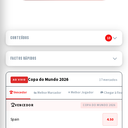
CONTEÚDOS
13
FACTOS RÁPIDOS
Copa do Mundo 2026
AO VIVO
17 mercados
🏆 Vencedor
⭐ Melhor Jogador
👟 Melhor Marcador
🥅 Chegar à Final
🏆
VENCEDOR
COPA DO MUNDO 2026
Spain
4.50