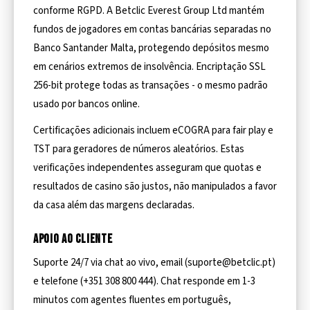
conforme RGPD. A Betclic Everest Group Ltd mantém
fundos de jogadores em contas bancárias separadas no
Banco Santander Malta, protegendo depósitos mesmo
em cenários extremos de insolvência. Encriptação SSL
256-bit protege todas as transações - o mesmo padrão
usado por bancos online.
Certificações adicionais incluem eCOGRA para fair play e
TST para geradores de números aleatórios. Estas
verificações independentes asseguram que quotas e
resultados de casino são justos, não manipulados a favor
da casa além das margens declaradas.
APOIO AO CLIENTE
Suporte 24/7 via chat ao vivo, email (
suporte@betclic.pt
)
e telefone (+351 308 800 444). Chat responde em 1-3
minutos com agentes fluentes em português,